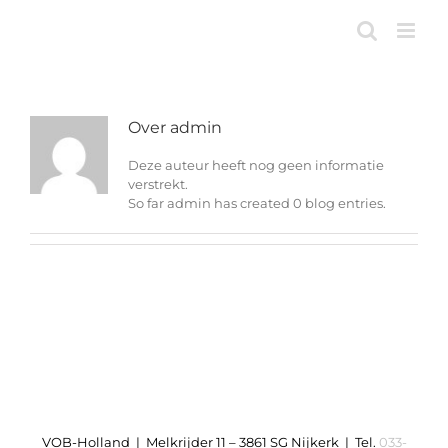
Ga
naar
inhoud
Over
admin
Deze auteur heeft nog geen informatie
verstrekt.
So far admin has created 0 blog entries.
VOB-Holland | Melkrijder 11 – 3861 SG Nijkerk | Tel.
033-